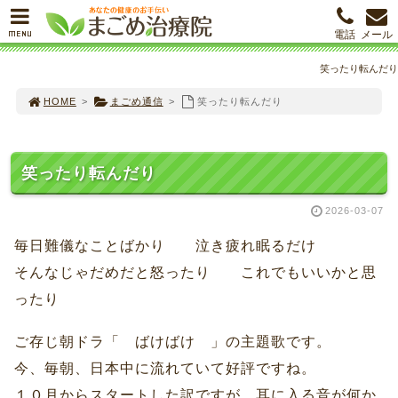
MENU
電話
メール
笑ったり転んだり
HOME
>
まごめ通信
>
笑ったり転んだり
笑ったり転んだり
2026-03-07
毎日難儀なことばかり 泣き疲れ眠るだけ
そんなじゃだめだと怒ったり これでもいいかと思
ったり
ご存じ朝ドラ「 ばけばけ 」の主題歌です。
今、毎朝、日本中に流れていて好評ですね。
１０月からスタートした訳ですが、耳に入る音が何か