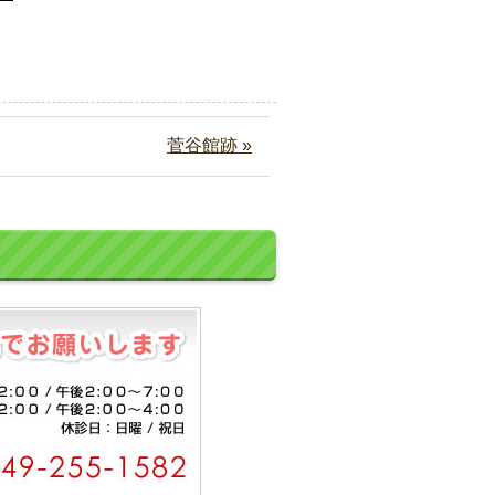
菅谷館跡 »