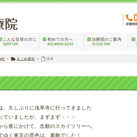
こんな症状の方に
初めての方へ
治療院のご案内
SYMPTOM
BEGINNERS GUIDE
ACCESS MAP
ME
>
まごめ通信
>
浅草
は、久しぶりに浅草寺に行ってきました
っていましたが、まずまず・・・
から夜にかけて、念願のスカイツリーへ、
てゆく東京の景色は、素敵でした！