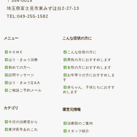
〒354-0015
埼玉県富士見市東みずほ台2-27-13
TEL:049-255-1582
メニュー
こんな症状の方に
ＨＯＭＥ
こんな症状の方に
はり・きゅう治療
男性の方におすすめします
初めての方へ
女性の方におすすめします
訪問マッサージ
お年寄りの方におすすめしま
す
はり・きゅうQ＆A
赤ちゃん、子供たちにおすす
ご相談ご予約メール
めします
カテゴリ
運営元情報
今日の治療室から
治療院のご案内
東洋医学あれこれ
スタッフ紹介